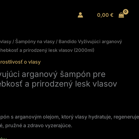
0,00
€
 vlasy
/
Šampóny na vlasy
/ Bandido Vyživujúci arganový
 hebkosť a prirodzený lesk vlasov (2000ml)
rostlivosť o vlasy
vujúci arganový šampón pre
ebkosť a prirodzený lesk vlasov
ón s arganovým olejom, ktorý vlasy hydratuje, regeneruje
é, pružné a zdravo vyzerajúce.
vku