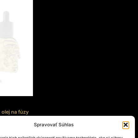
olej na fúzy
k a prémiový
Spravovať Súhlas
anie tých najlepších skúseností používame technológie, ako sú súbory