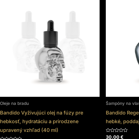
Oleje na bradu
Šampóny na vla
Bandido Vyživujúci olej na fúzy pre
Bandido Rege
hebkosť, hydratáciu a prirodzene
hebké, poddaj
upravený vzhľad (40 ml)
Hodnotenie
30,00
€