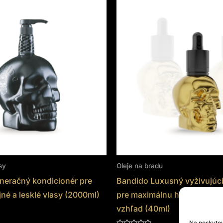
sy
Oleje na bradu
neračný kondicionér pre
Bandido Luxusný vyživujúci 
né a lesklé vlasy (2000ml)
pre maximálnu hebkosť, les
vzhľad (40ml)
Na poskytov