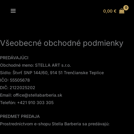
Preskočiť
MAIN
0,00
€
na
MENU
obsah
Všeobecné obchodné podmienky
PREDÁVAJÚCI
Obchodné meno: STELLA ART s.r.o.
Sídlo: Štvrť SNP 144/60, 914 51 Trenčianske Teplice
IČO: 55505678
DIČ: 2122025202
Email: office@stellabarberia.sk
Telefón: +421 910 303 305
PREDMET PREDAJA
Prostredníctvom e-shopu Stella Barberia sa predávajú: