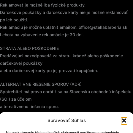
Reklamovať je možné iba fyzické produkty.
Darčekové poukážky a darčekové karty nie je možné reklamovať
po ich použití.
Reklamáciu je možné uplatniť emailom: office@stellabarberia.sk
Lehota na vybavenie reklamácie je 30 dní.
STRATA ALEBO POŠKODENIE
Predávajúci nezodpovedá za stratu, krádež alebo poškodenie
darčekovej poukážky
alebo darčekovej karty po jej prevzatí kupujúcim.
ALTERNATÍVNE RIEŠENIE SPOROV (ADR)
Spotrebiteľ má právo obrátiť sa na Slovenskú obchodnú inšpekciu
(SOI) za účelom
alternatívneho riešenia sporu.
ZÁVEREČNÉ USTANOVENIA
Spravovať Súhlas
Odoslaním objednávky kupujúci potvrdzuje, že sa oboznámil s
Na poskytovanie tých najlepších skúseností používame technológie,