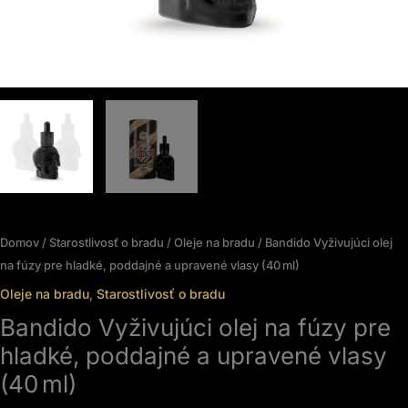
Domov
/
Starostlivosť o bradu
/
Oleje na bradu
/ Bandido Vyživujúci olej
na fúzy pre hladké, poddajné a upravené vlasy (40 ml)
Oleje na bradu
,
Starostlivosť o bradu
Bandido Vyživujúci olej na fúzy pre
hladké, poddajné a upravené vlasy
(40 ml)