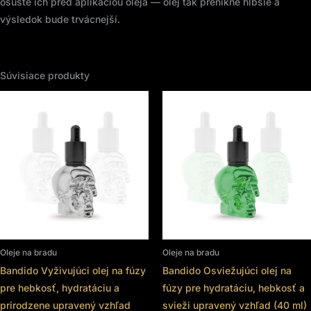
osušte ich pred aplikáciou oleja — olej tak prenikne hlbšie a
výsledok bude trvácnejší.
Súvisiace produkty
Oleje na bradu
Oleje na bradu
Bandido Vyživujúci olej na fúzy
Bandido Osviežujúci olej na
pre hebkosť, hydratáciu a
fúzy pre hydratáciu, hebkosť a
prirodzene upravený vzhľad
svieži upravený vzhľad (40 ml)