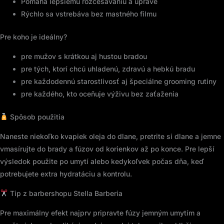
Pomáha lepšiemu rozčesávaniu a úprave
Rýchlo sa vstrebáva bez mastného filmu
Pre koho je ideálny?
pre mužov s krátkou aj hustou bradou
pre tých, ktorí chcú uhladenú, zdravú a hebkú bradu
pre každodennú starostlivosť aj špeciálne grooming rutiny
pre každého, kto oceňuje výživu bez zaťaženia
Spôsob použitia
Naneste niekoľko kvapiek oleja do dlane, pretrite si dlane a jemne
vmasírujte do brady a fúzov od korienkov až po konce. Pre lepší
výsledok použite po umytí alebo kedykoľvek počas dňa, keď
potrebujete extra hydratáciu a kontrolu.
Tip z barbershopu Stella Barberia
Pre maximálny efekt najprv pripravte fúzy jemným umytím a