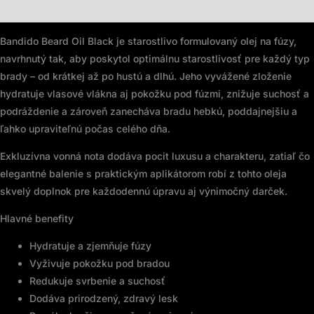
Recenzie (0)
Bandido Beard Oil Black je starostlivo formulovaný olej na fúzy,
navrhnutý tak, aby poskytol optimálnu starostlivosť pre každý typ
brady – od krátkej až po hustú a dlhú. Jeho vyvážené zloženie
hydratuje vlasové vlákna aj pokožku pod fúzmi, znižuje suchosť a
podráždenie a zároveň zanecháva bradu hebkú, poddajnejšiu a
ľahko upraviteľnú počas celého dňa.
Exkluzívna vonná nota dodáva pocit luxusu a charakteru, zatiaľ čo
elegantné balenie s praktickým aplikátorom robí z tohto oleja
skvelý doplnok pre každodennú úpravu aj výnimočný darček.
Hlavné benefity
Hydratuje a zjemňuje fúzy
Vyživuje pokožku pod bradou
Redukuje svrbenie a suchosť
Dodáva prirodzený, zdravý lesk