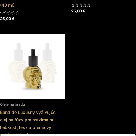
(40 ml)
25,00
€
Hodnotenie
0
z
25,00
€
Hodnotenie
5
0
z
5
Oleje na bradu
Bandido Luxusný vyživujúci
olej na fúzy pre maximálnu
hebkosť, lesk a prémiový
vzhľad (40ml)